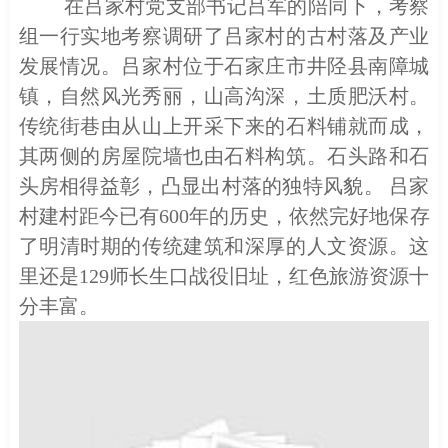
在吕家
村
党支部书记吕军的陪同下，考察
组一行实地考察调研了吕家村的古村落及产业
发展情况。吕家村位于石家庄市井陉县南障城
镇，自然风光秀丽，山高沟深，土质肥沃村。
传统街巷由从山上开采下来的石料铺就而成，
其两侧的房屋院墙也由石料构筑。石头路和石
头房相得益彰，凸显出村落的独特风貌。
吕家
村
建村距今已有600年的历史
，
依然
完好地保存
了明清时期的传统建筑和深厚的人文资源
。
这
里还是129师长生口战役旧址，红色旅游资源十
分丰富。