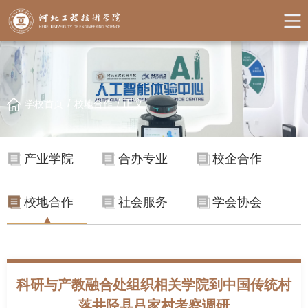
/
/
正文
学校首页
校地合作
产业学院
合办专业
校企合作
校地合作
社会服务
学会协会
科研与产教融合处组织相关学院到中国传统村
落井陉县吕家村考察调研