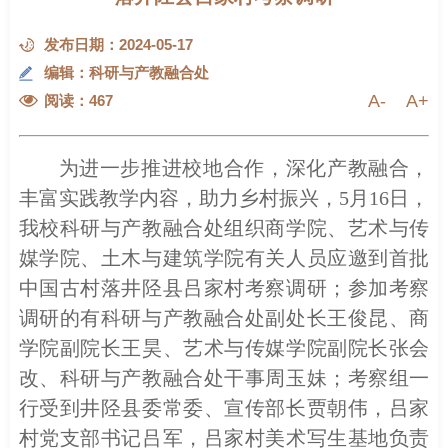
发布日期：2024-05-17
编辑：科研与产教融合处
A-
A+
阅读：
467
为进一步推进校
地
合作，深化产教融合，
丰富
实践教学
内容，助力乡村振兴，
5月16日，
我校科研与产教融合处组织商学院、艺术与传
媒学院、土木与建筑学院有关人员应邀到首批
中国古村落井陉县吕家村考察调研；参加考察
调研的有科研与产教融合处副处长王俊昆、商
学院副
院长
王昊、艺术与传媒学院副
院长
张会
改、科研与产教融合处干事周玉妹；考察组
一
行
受到
井陉县
委常委、宣传部长贾朝伟，吕家
村
党支部书记吕军，吕家
村
美术写生基地负责