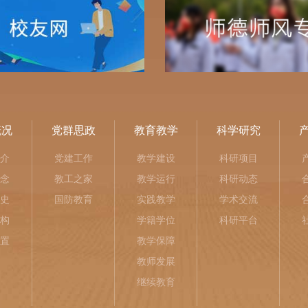
概况
党群思政
教育教学
科学研究
介
党建工作
教学建设
科研项目
念
教工之家
教学运行
科研动态
史
国防教育
实践教学
学术交流
构
学籍学位
科研平台
置
教学保障
教师发展
继续教育