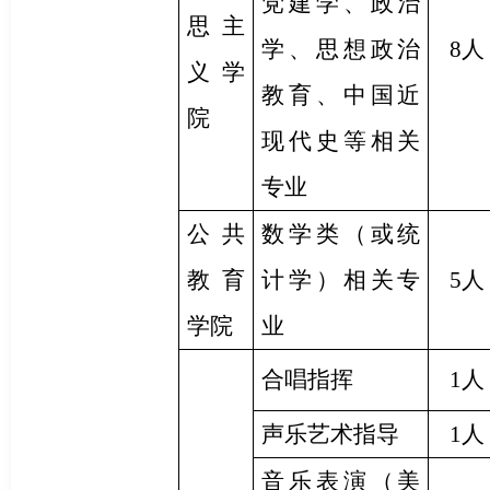
党建学、政治
思主
学、思想政治
8人
义学
教育、中国近
院
现代史等相关
专业
公共
数学类（或统
教育
计学）相关专
5人
学院
业
合唱指挥
1人
声乐艺术指导
1人
音乐表演（美