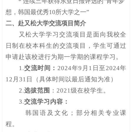
*
连续三年获得东亚日报评选的“青年梦
想，韩国最优秀
10
所大学之一”
二、
赴又松大学交流项目简介
又松大学学习交流项目是面向我校全
日制在校本科生的交流项目，学生可通过
申请赴该校进行为期一学期的课程学习。
1.
交流时间：
2024
年
9
月
1
日至
2024
年
12
月
31
日（具体时间以最后通知为准）
2.
选拔范围
：
2021
级在校学生。
3.
交流学习内容：
韩国语及文化；部分相关专业课
程。