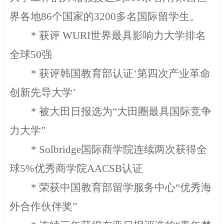
界各地
86
个国家的
3200
多名国际留学生。
*
获评
WURI
世界最具影响力大学排名
全球
50
强
*
获评韩国教育部认证‘第四次产业革命
创新先导大学’
*
被大田日报选为“大田圈最具国际竞争
力大学”
* Solbridge
国际商学院连续两次获得全
球
5%
优秀商学院
AACSB
认证
*
荣获中国教育部留学服务中心“优秀海
外合作伙伴奖”