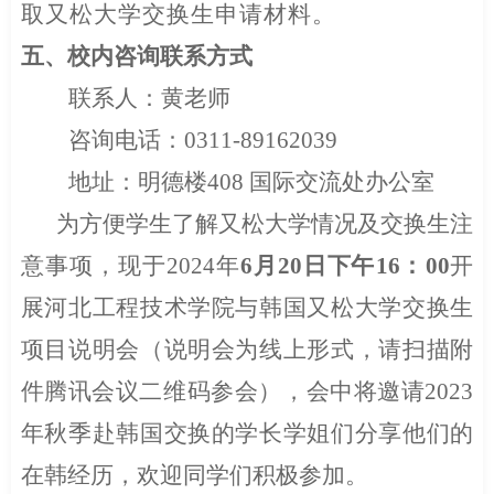
取又松大学交换生申请材料。
五、
校内咨询联系方式
联系人：黄老师
咨询电话：
0311-89162039
地址：明德楼
408
国际交流处办公室
为方便学生了解又松大学情况及交换生注
意事项，现于
2024
年
6
月
20
日下午
16
：
00
开
展河北工程技术学院与韩国又松大学交换生
项目说明会（说明会为线上形式，请扫描附
件腾讯会议二维码参会），会中将邀请
2023
年秋季赴韩国交换的学长学姐们分享他们的
在韩经历，欢迎同学们积极参加。