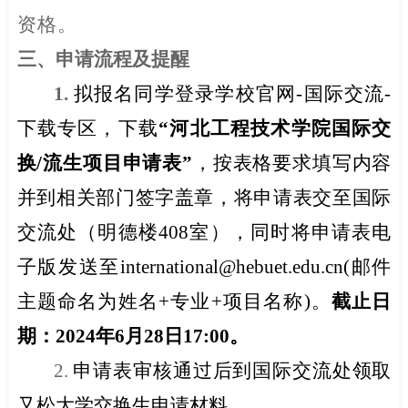
资格。
三、
申请流程及提醒
1.
拟报名同学登录学校官网
-
国际交流
-
下载专区，下载
“河北工程技术学院国际交
换
/
流生项目申请表”
，按表格要求填写内容
并到相关部门签字盖章，将申请表交至国际
交流处（明德楼
408
室），同时将申请表电
子版发送至
international@hebuet.edu.cn(
邮件
主题命名为姓名
+
专业
+
项目名称
)
。
截止日
期：
2024
年
6
月
28
日
17:00
。
2.
申请表审核通过后到国际交流处领取
又松大学交换生申请材料。